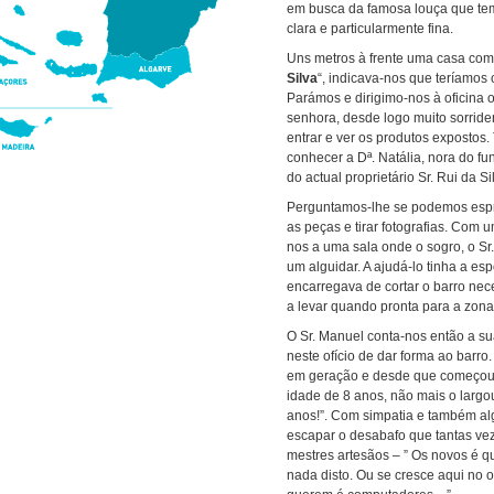
em busca da famosa louça que te
clara e particularmente fina.
Uns metros à frente uma casa com 
Silva
“, indicava-nos que teríamos
Parámos e dirigimo-nos à oficina
senhora, desde logo muito sorride
entrar e ver os produtos exposto
conhecer a Dª. Natália, nora do fu
do actual proprietário Sr. Rui da Si
Perguntamos-lhe se podemos espr
as peças e tirar fotografias. Com 
nos a uma sala onde o sogro, o Sr
um alguidar. A ajudá-lo tinha a es
encarregava de cortar o barro nec
a levar quando pronta para a zon
O Sr. Manuel conta-nos então a sua
neste ofício de dar forma ao barro
em geração e desde que começou 
idade de 8 anos, não mais o largou
anos!”. Com simpatia e também alg
escapar o desabafo que tantas ve
mestres artesãos – ” Os novos é 
nada disto. Ou se cresce aqui no of