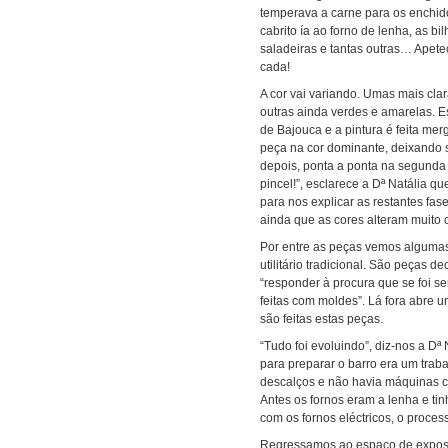
temperava a carne para os enchid
cabrito ía ao forno de lenha, as bi
saladeiras e tantas outras… Apete
cada!
A cor vai variando. Umas mais clar
outras ainda verdes e amarelas. Es
de Bajouca e a pintura é feita mer
peça na cor dominante, deixando s
depois, ponta a ponta na segunda 
pincel!”, esclarece a Dª Natália qu
para nos explicar as restantes fas
ainda que as cores alteram muito 
Por entre as peças vemos alguma
utilitário tradicional. São peças 
“responder à procura que se foi s
feitas com moldes”. Lá fora abre
são feitas estas peças.
“Tudo foi evoluindo”, diz-nos a Dª N
para preparar o barro era um trab
descalços e não havia máquinas com
Antes os fornos eram a lenha e ti
com os fornos eléctricos, o proces
Regressamos ao espaço de exposiç