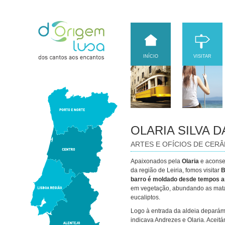
INÍCIO
VISITAR
OLARIA SILVA 
ARTES E OFÍCIOS DE CER
Apaixonados pela
Olaria
e aconse
da região de Leiria, fomos visitar
B
barro é moldado desde tempos a
em vegetação, abundando as mata
eucaliptos.
Logo à entrada da aldeia depará
indicava Andrezes e Olaria. Acei