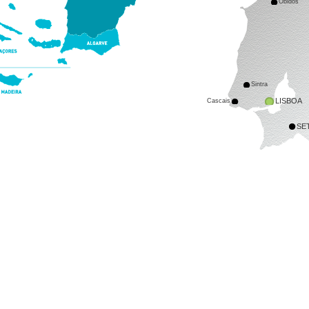
Óbidos
Sintra
LISBOA
Cascais
SE