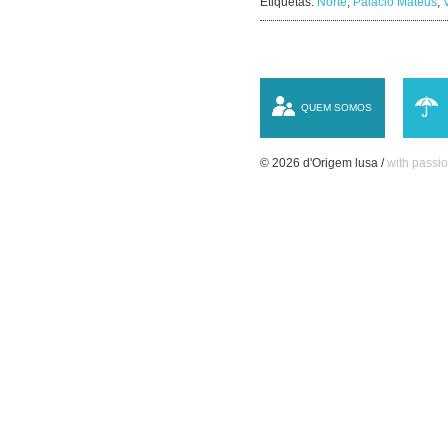
Etiquetas:
Norte
,
Palácio Mateus
,
QUEM SOMOS
© 2026 d'Origem lusa /
with passio