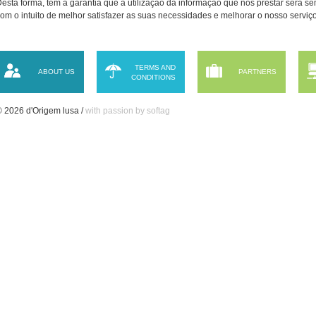
esta forma, tem a garantia que a utilização da informação que nos prestar será 
om o intuito de melhor satisfazer as suas necessidades e melhorar o nosso serviço
TERMS AND
ABOUT US
PARTNERS
CONDITIONS
 2026 d'Origem lusa /
with passion by softag