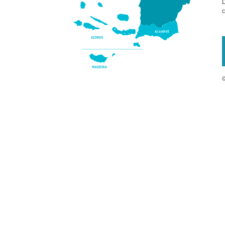
D
c
©