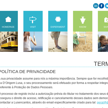
HOMEPAGE
VISIT
EXPERIMENT
KNOW
SH
TER
POLÍTICA DE PRIVACIDADE
 sua privacidade assume para nós a máxima importância. Sempre que for recolhid
a D’Origem Lusa, o seu processamento será efetuado por forma a respeitar integr
referente à Proteção de Dados Pessoais.
 processo de registo inclui a autorização prévia do titular no tratamento dos seus
ssegura o direito de acesso, retificação e cancelamento desses dados sem demora
ontactar a Lusencantos, através do email especificamente criado para tal:
geral@d