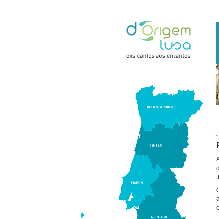
A
d
,
O
a
c