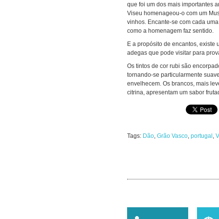
que foi um dos mais importantes ar
Viseu homenageou-o com um Muse
vinhos. Encante-se com cada uma 
como a homenagem faz sentido.
E a propósito de encantos, existe
adegas que pode visitar para prov
Os tintos de cor rubi são encorpa
tornando-se particularmente sua
envelhecem. Os brancos, mais lev
citrina, apresentam um sabor fruta
Tags:
Dão
,
Grão Vasco
,
portugal
,
V