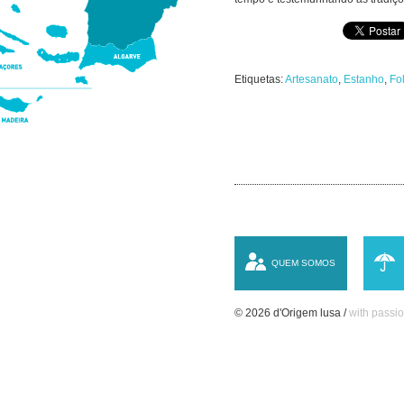
Etiquetas:
Artesanato
,
Estanho
,
Fo
QUEM SOMOS
© 2026 d'Origem lusa /
with passio