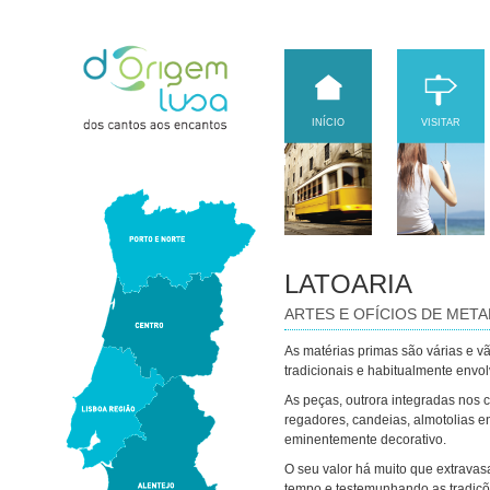
INÍCIO
VISITAR
LATOARIA
ARTES E OFÍCIOS DE META
As matérias primas são várias e vã
tradicionais e habitualmente envo
As peças, outrora integradas nos c
regadores, candeias, almotolias e
eminentemente decorativo.
O seu valor há muito que extravas
tempo e testemunhando as tradiçõ