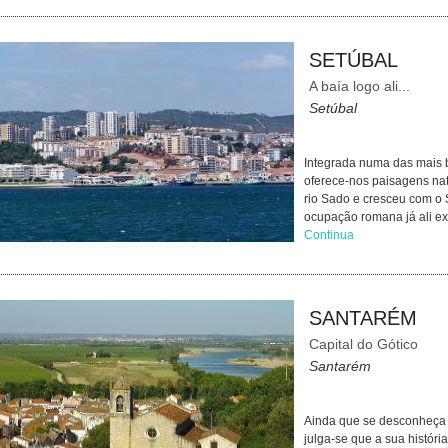
SETÚBAL
A baía logo ali...
Setúbal
Integrada numa das mais b
oferece-nos paisagens nat
rio Sado e cresceu com o
ocupação romana já ali exi
Continua
SANTARÉM
Capital do Gótico
Santarém
Ainda que se desconheça 
julga-se que a sua históri