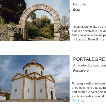
Pax Julia
Beja
Implantada no alto de uma
planície envolvente. Os v
feitas no local, apontam p
na Idade do Ferro. É no 
PORTALEGRE
A cidade dos sete co
Portalegre
Portalegre está situada ju
entre o Alentejo e as Beira
particulares. A paisagem d
e colinas verdes incluind
Continua