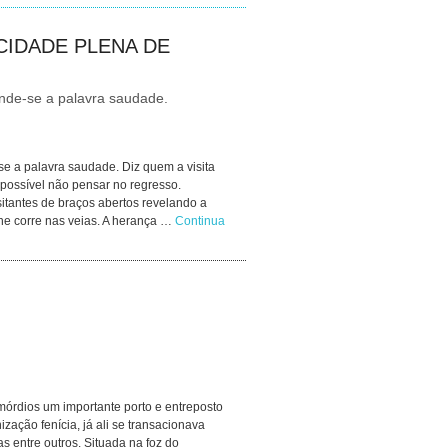
CIDADE PLENA DE
nde-se a palavra saudade.
e a palavra saudade. Diz quem a visita
mpossível não pensar no regresso.
sitantes de braços abertos revelando a
lhe corre nas veias. A herança …
Continua
imórdios um importante porto e entreposto
ização fenícia, já ali se transacionava
s entre outros. Situada na foz do