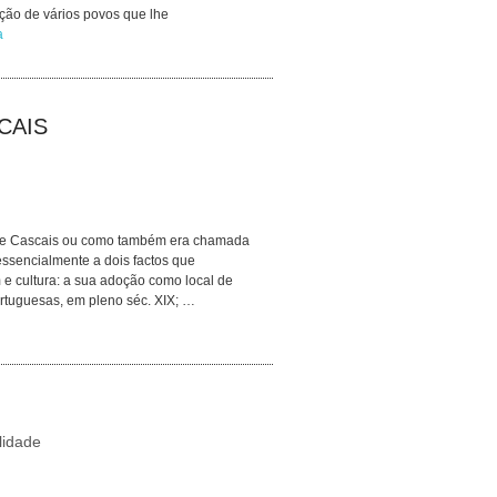
ação de vários povos que lhe
a
CAIS
 de Cascais ou como também era chamada
essencialmente a dois factos que
e cultura: a sua adoção como local de
rtuguesas, em pleno séc. XIX; …
lidade