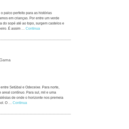
 o palco perfeito para as histórias
íamos em crianças. Por entre um verde
ra do sopé até ao topo, surgem castelos e
oeiro. É assim …
Continua
a Gama
 entre Setúbal e Odeceixe. Para norte,
e areal contínuo. Para sul, mil e uma
 falésias de onde o horizonte nos premeia
sol. O …
Continua