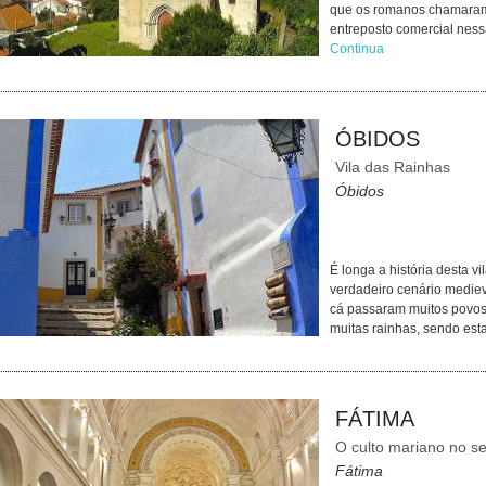
que os romanos chamaram 
entreposto comercial nes
Continua
ÓBIDOS
Vila das Rainhas
Óbidos
É longa a história desta v
verdadeiro cenário medieva
cá passaram muitos povos
muitas rainhas, sendo est
FÁTIMA
O culto mariano no s
Fátima