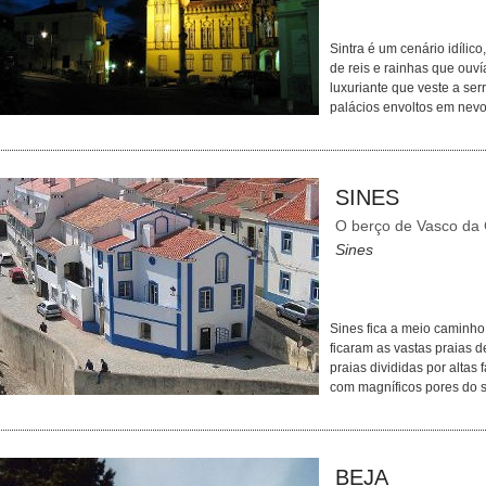
Sintra é um cenário idílico,
de reis e rainhas que ouv
luxuriante que veste a ser
palácios envoltos em nev
SINES
O berço de Vasco d
Sines
Sines fica a meio caminho
ficaram as vastas praias d
praias divididas por altas
com magníficos pores do 
BEJA