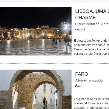
LISBOA, UMA 
CHARME
É pura sedução. Apre
Lisboa
É pura sedução. Aprende-s
pela primeira vez que é i
Cosmopolita, acolhe os vi
cultura de tolerância que 
FARO
A Fénix renascida
Faro
Faro foi desde os seus pr
comercial. Durante a colon
pescado, produtos agrícola