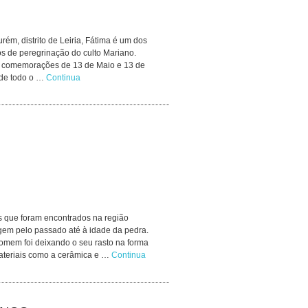
ém, distrito de Leiria, Fátima é um dos
sos de peregrinação do culto Mariano.
s comemorações de 13 de Maio e 13 de
s de todo o …
Continua
s que foram encontrados na região
em pelo passado até à idade da pedra.
omem foi deixando o seu rasto na forma
materiais como a cerâmica e …
Continua