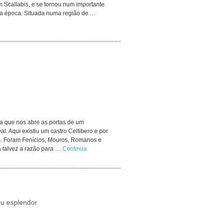
Scallabis, e se tornou num importante
sa época. Situada numa região de …
ila que nos abre as portas de um
l. Aqui existiu um castro Celtibero e por
. Foram Fenícios, Mouros, Romanos e
a talvez a razão para …
Continua
eu esplendor