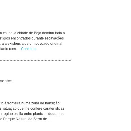
 colina, a cidade de Beja domina toda a
estígios encontrados durante escavações
ara a existência de um povoado original
entanto com …
Continua
nventos
nto à fronteira numa zona de transição
s, situação que lhe confere caraterísticas
a região oscila entre planícies douradas
o o Parque Natural da Serra de …