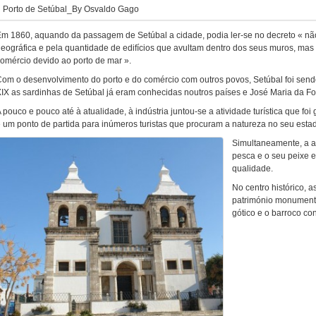
Porto de Setúbal_By Osvaldo Gago
m 1860, aquando da passagem de Setúbal a cidade, podia ler-se no decreto « nã
eográfica e pela quantidade de edifícios que avultam dentro dos seus muros, ma
omércio devido ao porto de mar ».
om o desenvolvimento do porto e do comércio com outros povos, Setúbal foi send
IX as sardinhas de Setúbal já eram conhecidas noutros países e José Maria da F
 pouco e pouco até à atualidade, à indústria juntou-se a atividade turística que fo
 um ponto de partida para inúmeros turistas que procuram a natureza no seu esta
Simultaneamente, a ant
pesca e o seu peixe e
qualidade.
No centro histórico, 
património monumental
gótico e o barroco co