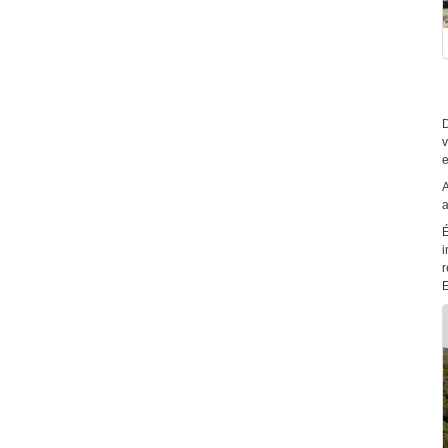
D
v
e
A
a
É
i
r
E