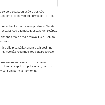
o só pela sua população e posição
s também pelo movimento e vastidão do seu
o reconhecido pelos seus produtos. No séc.
onseca lançou o famoso Moscatel de Setúbal.
i ganhando mais e mais relevo. Hoje, Setúbal
do puro.
iga vila piscatória continua a investir na
 marisco são reconhecidos pela frescura e
as ruas estreitas revelam um magnífico
- Igrejas, capelas e palacetes -, onde o
nvivem em perfeita harmonia.