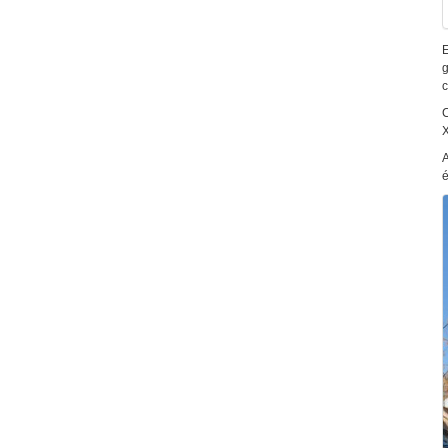
E
g
c
C
X
A
é