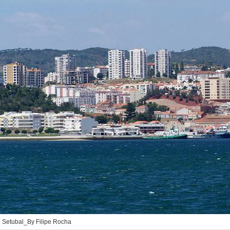
Setubal_By Filipe Rocha