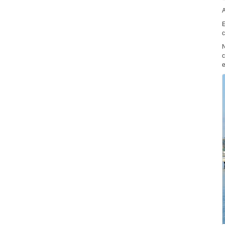
A
E
c
N
c
e