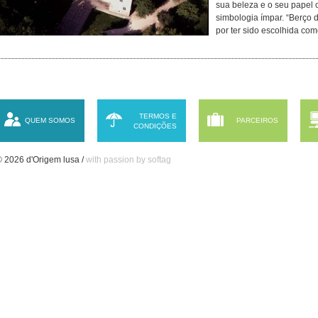
sua beleza e o seu papel c
simbologia ímpar. “Berço 
por ter sido escolhida c
TERMOS E
QUEM SOMOS
PARCEIROS
CONDIÇÕES
 2026 d'Origem lusa /
with passion by softag