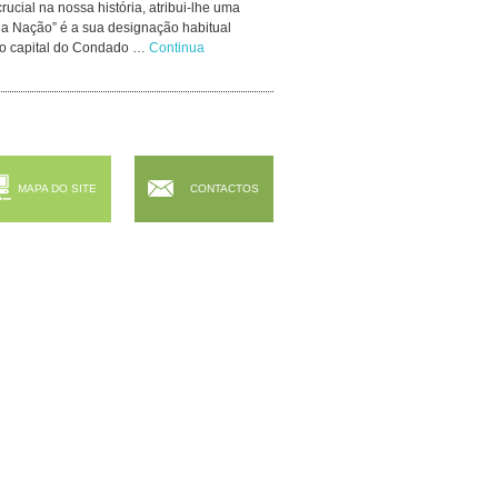
rucial na nossa história, atribui-lhe uma
da Nação” é a sua designação habitual
omo capital do Condado …
Continua
MAPA DO SITE
CONTACTOS